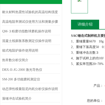
耐火材料热震性试验机的高温结构强度
高温电阻率测试仪使用方法和测量步骤
详细介绍
QM-３粉磨功指数球磨机操作说明
SAC锤击式制样机
主要
混凝土线膨胀系数测定仪操作说明
1、重锤重量6670
10g
2、重锤下落高度50
0
箱式电阻炉操作使用说明
3、重锤冲击次数３
4、施于试样上的功10J
热常数分析仪简介
5、紧实率范围20~70%
DRX-II-JG-2000 激光导热仪
SM-200 多功能磨耗测定仪
产品：
动态弹性模量阻尼内耗分析仪操作说明
落锤冲击试验机简介
您的单位：