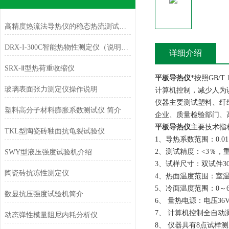
高精度热流法导热仪的稳态热流测试原理与结构解析
DRX-I-300C智能热物性测定仪（说明书）
详细介绍
SRX-Ⅱ型热荷重收缩仪
平板导热仪
*按照GB/
玻璃表面张力测定仪操作说明
计算机控制，减少人为
仪器主要测试塑料、纤
塑料高分子材料膨胀系数测试仪 简介
企业、质量检验部门、
平板导热仪
主要技术指
TKL型陶瓷砖釉面抗龟裂试验仪
1、导热系数范围：0.01～
2、测试精度：<3％，
SWY型液压强度试验机介绍
3、试样尺寸：双试件300×3
陶瓷砖抗冻性测定仪
4、热面温度范围：室温～
5、冷面温度范围：0～6
数显抗压强度试验机简介
6、 量热电源：电压36V
7、 计算机控制全自
动态弹性模量阻尼内耗分析仪
8、 仪器具有8点试样