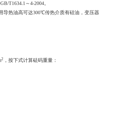
1634.1～4-2004。
导热油高可达300℃传热介质有硅油，变压器
2
m
，按下式计算砝码重量：