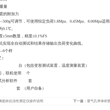
重量
置的附加力
—500g可调节，可使用恒定负荷1.8Mpa、0.45Mpa、8.00Mp
0.1℃。
±5mm数显，精度±0.1%FS
机实现全自动测试和结果存储输出负荷变化曲线。
—6个样
置：
机 台（包括变形测试装置，温度测量装置）
口，联机使用 个
测试分析软件 套
 套 （用户自备）
陶瓷砖抗冻性测定仪操作说明
下一篇：
显气孔率体积密