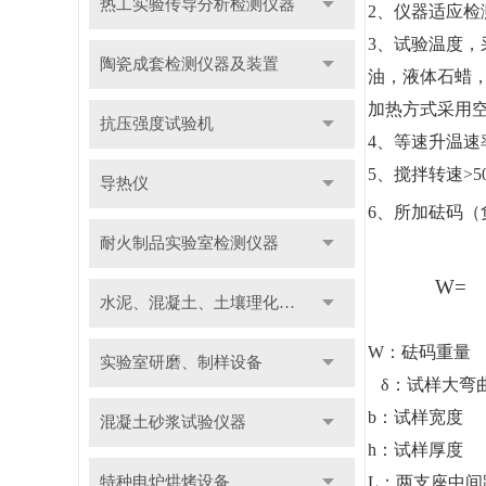
热工实验传导分析检测仪器
2
、仪器适应检测方
3
、试验温度，
陶瓷成套检测仪器及装置
油，液体石蜡
加热方式采用空
抗压强度试验机
4
、等速升温速率
5
、搅拌转速>5
导热仪
6
、所加砝码（负
耐火制品实验室检测仪器
W=
水泥、混凝土、土壤理化检测仪器及装置
3
W
：砝码重量
实验室研磨、制样设备
δ：试样大弯
b
：试样宽度
混凝土砂浆试验仪器
h
：试样厚度
L
：两支座中间
特种电炉烘烤设备