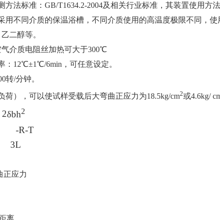
法标准：GB/T1634.2-2004及相关行业标准，其装置使用方法GB/T
采用不同介质的保温浴槽，不同介质使用的高温度极限不同，使用
，乙二醇等。
气介质电阻丝加热可大于300℃
：12℃±1℃/6min，可任意设定。
00转/分钟。
2
荷），可以使试样受载后大弯曲正应力为18.5kg/cm
或4.6kg/ c
2
2
δbh
 -R-T
L
曲正应力
距离