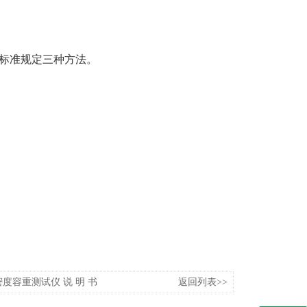
a适用标准规定三种方法。
度容重测试仪 说 明 书
返回列表>>