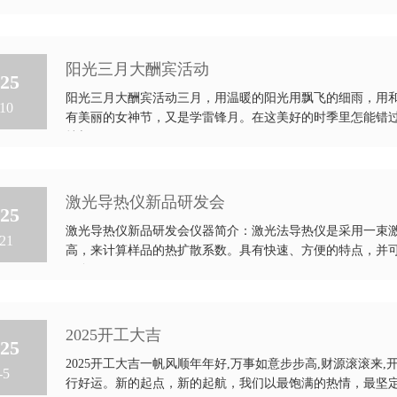
精确...
阳光三月大酬宾活动
25
阳光三月大酬宾活动三月，用温暖的阳光用飘飞的细雨，用
10
有美丽的女神节，又是学雷锋月。在这美好的时季里怎能错
持与...
激光导热仪新品研发会
25
激光导热仪新品研发会仪器简介：激光法导热仪是采用一束
21
高，来计算样品的热扩散系数。具有快速、方便的特点，并
于金...
2025开工大吉
25
2025开工大吉一帆风顺年年好,万事如意步步高,财源滚滚来,开
-5
行好运。新的起点，新的起航，我们以最饱满的热情，最坚定的