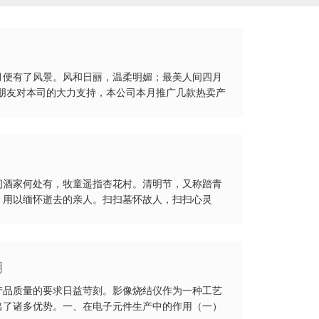
月便有了风景。风和日丽，温柔明媚；最美人间四月
朋友对本司的大力支持，本公司本月推广几款热卖产
借问酒家何处有，牧童遥指杏花村。清明节，又称踏青
，用以缅怀逝去的亲人。扫扫墓怀故人，扫扫心灵
明
产品质量的要求日益苛刻。影像烧结仪作为一种工艺
出了诸多优势。一、在电子元件生产中的作用（一）