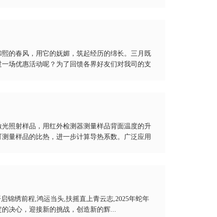
和熙的春风，用它的妩媚，筑起经历的绵长。三月既
过一场优惠活动呢？为了回馈各界好友们对我司的支
激光照射样品，用红外检测器测量样品背面温度的升
可测量样品的比热，进一步计算导热系数。广泛应用
启锦绣前程,鸿运当头,扶摇直上青云志,2025年蛇年
决心，迎接新的挑战，创造新的辉...