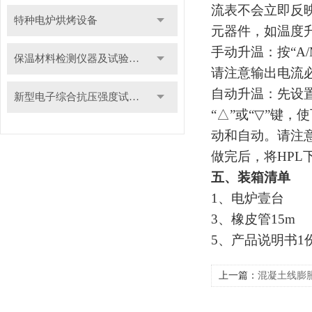
流表不会立即反
特种电炉烘烤设备
元器件，如温度
手动升温：按“A/
保温材料检测仪器及试验装置
请注意输出电流必
自动升温：先设置好
新型电子综合抗压强度试验机
“△”或“
▽
”键，使
动和自动。请注意
做完后，将HP
五、装箱清单
1
、电炉壹台
3
、橡皮管15
5
、产品说明书1
上一篇：
混凝土线膨