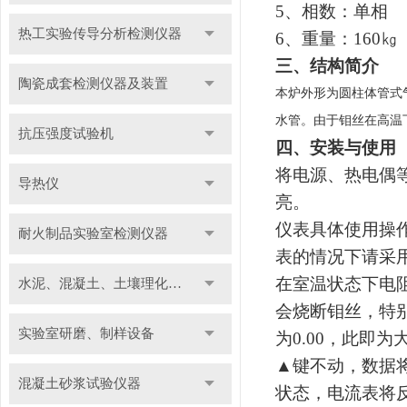
5
、相数：单相
热工实验传导分析检测仪器
6
、重量：160
㎏
三、结构简介
陶瓷成套检测仪器及装置
本炉外形为圆柱体管式
水管。由于钼丝在高温
抗压强度试验机
四、安装与使用
将电源、热电偶
导热仪
亮。
仪表具体使用操
耐火制品实验室检测仪器
表的情况下请采
在室温状态下电
水泥、混凝土、土壤理化检测仪器及装置
会烧断钼丝，特
实验室研磨、制样设备
为0.00，此即
▲键不动，数据
混凝土砂浆试验仪器
状态，电流表将