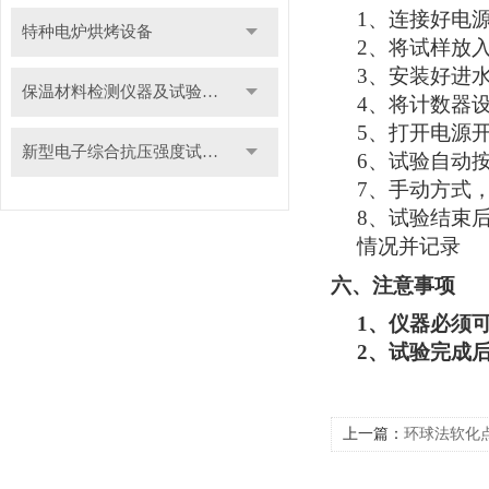
1
、连接好电
特种电炉烘烤设备
2
、将试样放
3
、安装好进
保温材料检测仪器及试验装置
4
、将计数器
5
、打开电源
新型电子综合抗压强度试验机
6
、试验自动
7
、手动方式
8
、试验结束
情况并记录
六、注意事项
1
、仪器必须
2
、试验完成
上一篇：
环球法软化