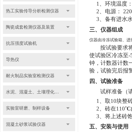
1
、环境温度
2
、电源：
22
热工实验传导分析检测仪器
3
、备有进水
陶瓷成套检测仪器及装置
三、仪器组成
仪器由冷冻试验箱、进
抗压强度试验机
按试验要求
使试验区冷冻至
-
导热仪
钟，计数器计数
验，试验完后报
耐火制品实验室检测仪器
四、试验准备
试样准备（
水泥、混凝土、土壤理化检测仪器及装置
1
、取
10
块整
2
、砖在
110
˚C
实验室研磨、制样设备
3
、将上述砖
混凝土砂浆试验仪器
五、安装与使用