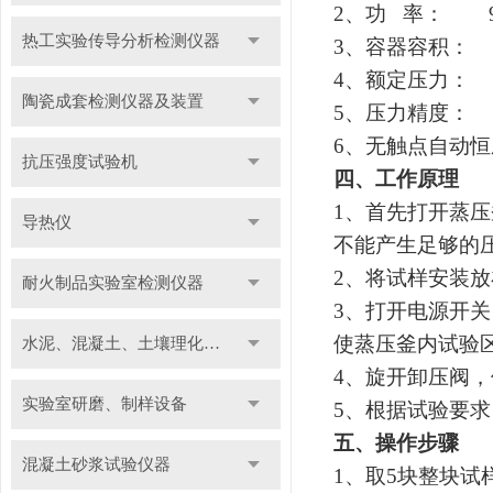
2
、功
率：
热工实验传导分析检测仪器
3
、容器容积：
4
、额定压力：
陶瓷成套检测仪器及装置
5
、压力精度：
6
、无触点自动恒
抗压强度试验机
四、工作原理
1
、首先打开蒸压
导热仪
不能产生足够的
2
、将试样安装放
耐火制品实验室检测仪器
3
、打开电源开关
使蒸压釜内试验
水泥、混凝土、土壤理化检测仪器及装置
4
、旋开卸压阀，
实验室研磨、制样设备
5
、根据试验要求
五、操作步骤
混凝土砂浆试验仪器
1
、取
5
块整块试