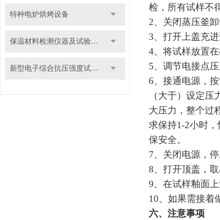
检，所有试样不
特种电炉烘烤设备
2
、关闭蒸压釜卸
3
、打开上盖充进
保温材料检测仪器及试验装置
4
、将试样放置在
5
、调节电接点压
新型电子综合抗压强度试验机
6
、接通电源，按
（大于）设定压
大压力，整个过
求保持
1-2
小时，
保安全。
7
、关闭电源，停
8
、打开顶盖，取
9
、在试样釉面上
10
、如果需接着
六、注意事项