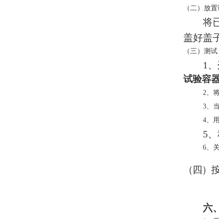
（二）放置
将
盖好盖
（三）测试
1、
试验容
2、
3、
4、
5
6、
（四）
六