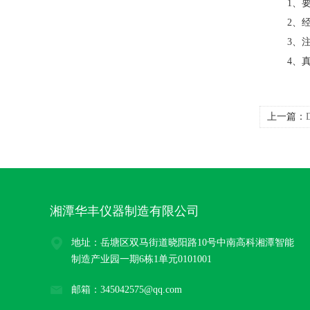
1、
2、
3、
4、
上一篇：
湘潭华丰仪器制造有限公司
地址：岳塘区双马街道晓阳路10号中南高科湘潭智能
制造产业园一期6栋1单元0101001
邮箱：345042575@qq.com