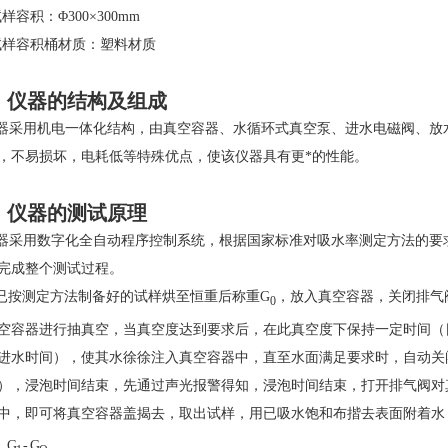
样容积：Φ300×300mm
试样容积桶材质：塑料材质
、仪器的结构及组成
器采用机电一体化结构，由真空容器、水循环式真空泵、进水电磁阀、放
，不易损坏，电耗低等特殊优点，使该仪器具有更*的性能。
、仪器的测试原理
器采用数字化全自动程序控制系统，根据国家标准对吸水率测定方法的要
完成整个测试过程。
已按测定方法制备好的试样烘至恒重后称重G
，放入真空容器，关闭排气
0
空容器进行抽真空，当真空度达到要求后，在此真空度下保持一定时间（
进水时间），使其水徐徐注入真空容器中，直至水面满足要求时，自动关
钟），浸泡时间结束，先通过声光报警得知，浸泡时间结束，打开排气阀
中，即可将真空容器盖揭去，取出试样，用已吸水饱和布揩去表面附着水
G
- G