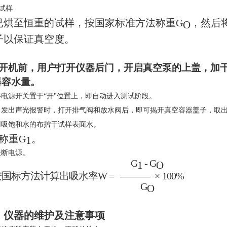
试样
已烘至恒重的试样，按国家标准方法称重G
，然后
O
子以保证真空度。
开机前，用户打开仪器后门，开启真空泵的上盖，加
器容水量。
将电源开关置于“开"位置上，即自动进入测试阶段。
当发出声光报警时，打开排气阀和放水阀后，即可揭开真空容器盖子，取
用吸饱和水的布揩干试样表面水。
、称重G
。
1
关断电源。
G
- G
1
O
按国标方法计算出吸水率
W
=
———
×
100%
G
O
、仪器的维护及注意事项