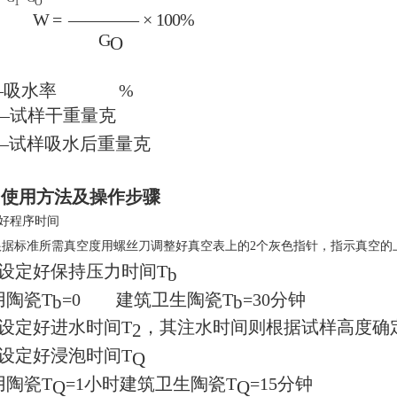
1
O
W
=
————
×
100%
G
O
—
吸水率 %
—
试样干重量克
—
试样吸水后重量克
、使用方法及操作步骤
好程序时间
根据标准所需真空度用螺丝刀调整好真空表上的2个灰色指针，指示真空的
、设定好保持压力时间T
b
用陶瓷T
=0 建筑卫生陶瓷T
=30分钟
b
b
、设定好进水时间T
，其注水时间则根据试样高度确
2
、设定好浸泡时间T
Q
用陶瓷T
=1小时建筑卫生陶瓷T
=15分钟
Q
Q