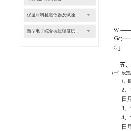
保温材料检测仪器及试验装置
W
—
新型电子综合抗压强度试验机
G
—
O
G
—
1
五
（一）设定
1、
2
日
3
4
日