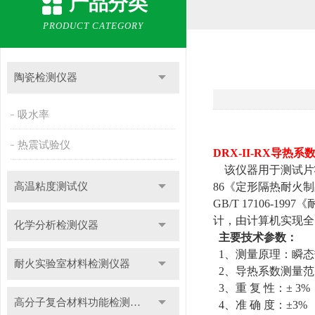
产品分类
PRODUCT CATEGORY
陶瓷检测仪器
吸水率
热震试验仪
DRX-II-RX
导热系
该仪器用于
测试
片
高温粘度测试仪
86
《定形隔热耐火制
GB/T 17106-1997
《
计，由计算机实现全
化学分析检测仪器
主要技术参数：
1
、测量原理：瞬态
耐火实验室材料检测仪器
2
、导热系数测量范
3
、重 复 性：±
3%
高分子复合材料功能检测仪器
4
、准 确 度：±
3%