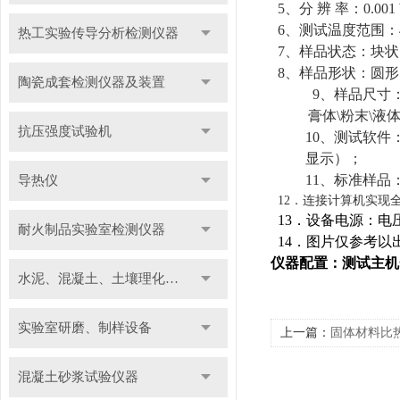
5
、分 辨 率：
0.001
6
、测试温度范围：
热工实验传导分析检测仪器
7
、样品状态：块状
8
、样品形状：圆形
陶瓷成套检测仪器及装置
9
、样品尺寸
膏体
\
粉末
\
液体
抗压强度试验机
10
、测试软件
显示）；
11
、标准样品
导热仪
12
．连接计算机实现
13
．设备电源：电
耐火制品实验室检测仪器
14
．图片仅参考以
仪器配置：测试主机
水泥、混凝土、土壤理化检测仪器及装置
实验室研磨、制样设备
上一篇：
固体材料比
混凝土砂浆试验仪器