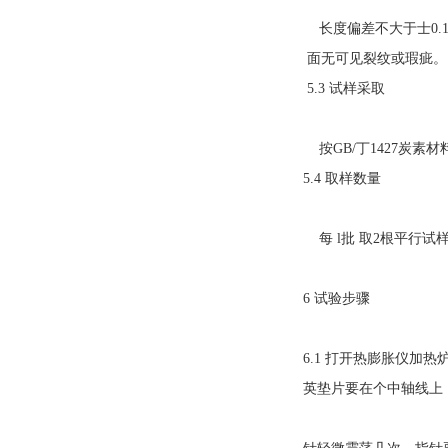
长度偏差不大于士0.1
面无可见裂纹或瑕疵。
5.3 试样采取
按GB/丁1427炭素
5.4 取样数量
每 l批 取2根平行试
6 试验步骤
6.1 打开热膨胀仪
英垫片要在个中轴线上