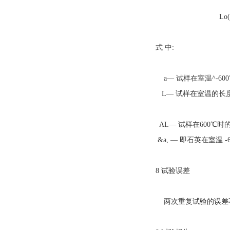
Lo(U炭600
式 中:
a— 试样在室温^-60
L— 试样在室温的长度
AL— 试样在600℃时的
&a, — 即石英在室温 
8 试验误差
两次重复试验的误差不得超过