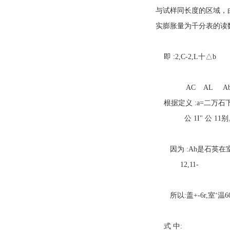
与试样同长度的区域，
实膨胀量为千分表的读
即 :2,C-2,L十△b
AC AL A
根据定义 :a=二万石
公 1I" 公 11别。 
因为 :Ah是石英在室
12,11-
所以:盖+-6r,室‘温600
式 中: