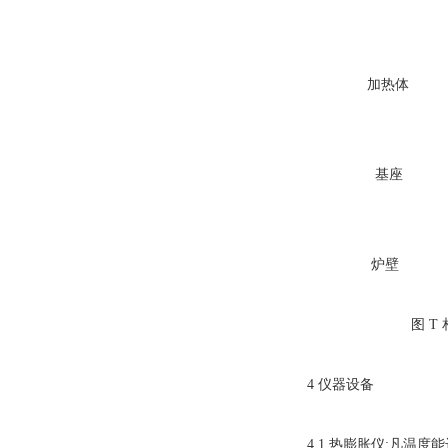
石英
加热体
石英
基座
试
炉壁
图 T 相对法
4 仪器设备
4.1 热膨胀仪:凡温度