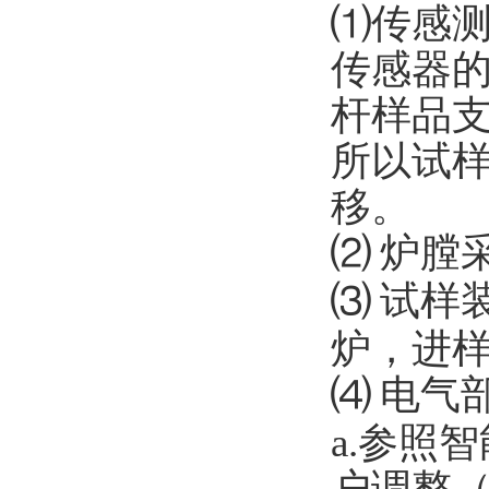
⑴传感
传感器
杆样品
所以试
移。
⑵
炉膛
⑶
试样
炉，进
⑷
电气
a.
参照智
户调整