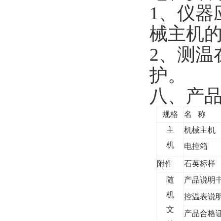
1
、仪器
械主机
2
、测温
护。
八、产
规格
名
称
主
机械主机
机
电控箱
附件
石英标样
随
产品说明
机
控温表说
文
产品合格