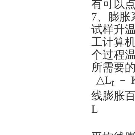
有可以
7
、膨胀
试样升
工计算
个过程
所需要
△
L
－
t
线膨胀
L