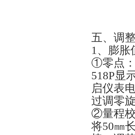
五、调
1
、膨胀
①零点
518P
显
启仪表电
过调零
②量程
将
50
㎜