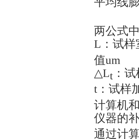
平均线膨
两公式
L
：试样
值
um
△
L
：试
t
t
：试样
计算机
仪器的
通过计