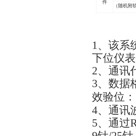
件
（随机附
1
、该系
下位仪表
2
、通讯
3
、数据
效验位：
4
、通讯
5
、通过
R
9
针
/25
针