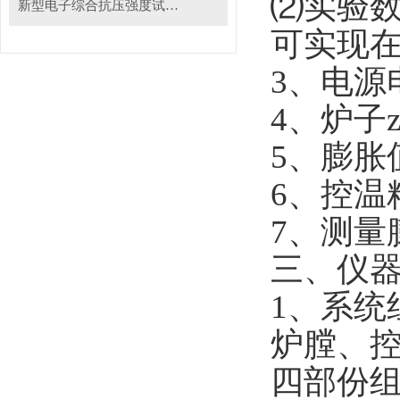
⑵实验
新型电子综合抗压强度试验机
可实现
3
、电源电
4
、炉子z
5
、膨胀
6
、控温精
7
、测量
三、仪
1
、系统
炉膛、
四部份