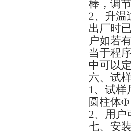
棒，调
2
、升温
出厂时
户如若
当于程
中可以
六、试
1
、试样
圆柱体
Ф
2
、用户
七、安