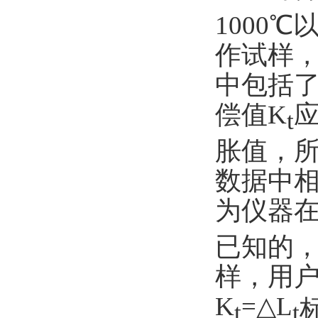
1000
℃
作试样
中包括
偿值
K
t
胀值，
数据中
为仪器
已知的
样，用
K
=
△
L
t
t