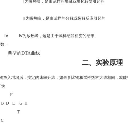
Ⅱ为吸热峰，是由试样的熔融或熔化转变引起的
Ⅲ为吸热峰，是由试样的分解或裂解反应引起的
Ⅳ
Ⅳ为放热峰，这是由于试样结晶相变的结果
系数→
典型的
DTA
曲线
二、实验原理
物放入坩埚后，按定的速率升温，如果参比物和试样热容大致相同，就能
T
为
F
D E G H
T
C