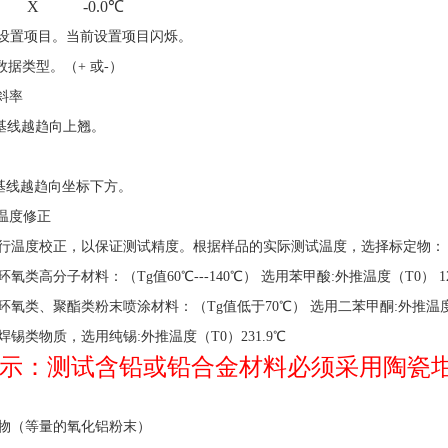
-0.0
℃
择设置项目。当前设置项目闪烁。
数据类型。（+ 或-）
斜率
基线越趋向上翘。
基线越趋向坐标下方。
温度修正
行温度校正，以保证测试精度。根据样品的实际测试温度，选择标定物：
氧类高分子材料：（Tg值60℃---140℃） 选用苯甲酸:外推温度（T0） 121
氧类、聚酯类粉末喷涂材料：（Tg值低于70℃） 选用二苯甲酮:外推温度 3
锡类物质，选用纯锡:外推温度（T0）231.9℃
示：测试含铅或铅合金材料必须采用陶瓷
物（等量的氧化铝粉末）