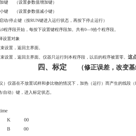
加键
（设置参数值增加键）
小键
（设置参数值减小键）
启动
/
停止键（按
RUN
键进入运行状态，再按下停止运行）
从
0
程序段开始，每按下设置键程序段加。共有
0—9
拾个程序段。
择设置对象
结束设置，返回主界面。
这
结束设置，返回主界面。仪器只运行到本程序段，以后的程序被置零。
四
、
标定
（修正误差，改变基
义）仪器在不放置试样和参比物的情况下，加热（运行）而产生的线段（
动
/
自动）键，进入标定状态。
me
 00
 00