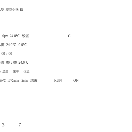
A
型
差热分析仪
v 24.0
℃
设置
C
温度
24.0
℃
0.0
℃
00
：
00
恒温
00
：
00 24.0
℃
）温度
速率
恒温
结束
RUN ON
80
℃
10
℃
/min 2min
 3 7