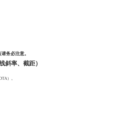
点请务必注意。
线斜率、截距）
DTA
）。