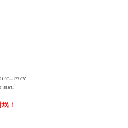
.0C—123.0℃
8.6℃
坩埚！