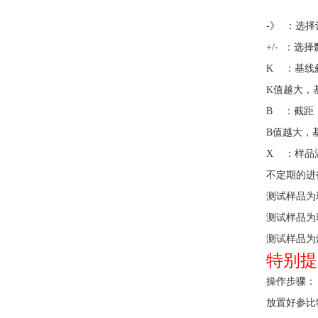
X 
-
》 ：选
+/-
：选择
K
：基线
K
值越大，
B
：截距
B
值越大，
X
：样品
不定期的进
测试样品为环
测试样品为环
测试样品为焊
特别提
操作步骤：
放置好
参比