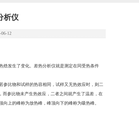
热分析仪
6-12
热焓发生了变化。差热分析仪就是测定在同受热条件
若参比物和试样的热容相同，试样又无热效应时，则二
应，而参比物未产生热效应，二者之间就产生了温差，在
顶向上的峰称为放热峰，峰顶向下的峰称为吸热峰。