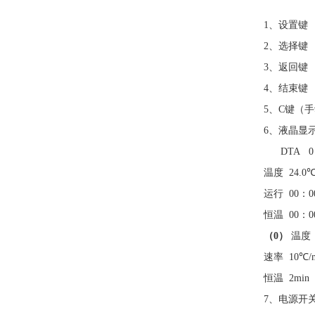
1
、设置键
2
、选择键
3
、返回键
4
、结束键
5
、
C
键（手
6
、液晶显
DTA 0
温度
24.0
运行
00
：
0
恒温
00
：
0
（
0
）
温度
速率
10
℃
恒温
2m
7
、电源开