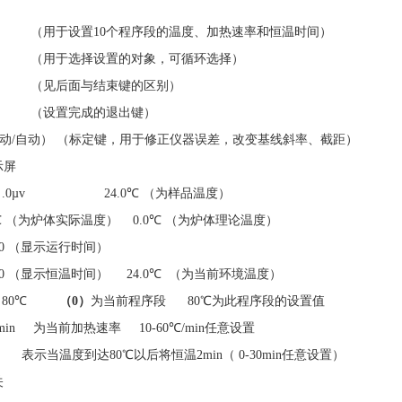
（用于设置
10
个程序段的温度、加热速率和恒温时间）
（用于选择设置的对象，可循环选择）
（见后面与结束键的区别）
（设置完成的退出键）
动
/
自动）
（标定键，用于修正仪器误差，改变基线斜率、截距）
示屏
 .0µv 24.0
℃
（为样品温度）
℃
（为炉体实际温度）
0.0
℃
（为炉体理论温度）
0
（显示运行时间）
0
（显示恒温时间）
24.0
℃
（为当前环境温度）
80
℃
（
0
）
为当前程序段
80
℃
为此程序段的设置值
/min
为当前加热速率
10-60
℃
/min
任意设置
in
表示当温度到达
80
℃
以后将恒温
2min
（
0-30min
任意设置）
关