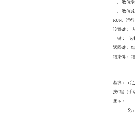
、
数值增
、
数值减
RUN
、运行
设置键：
→键：
选
返回键：
结束键：
基线：（定
按
C
键（手
显示：
Systi
K
B