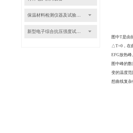
保温材料检测仪器及试验装置
新型电子综合抗压强度试验机
图中
T
是由
△
T=0
，在
EFG
放热峰
图中峰的数
变的温度范
想曲线复杂
1