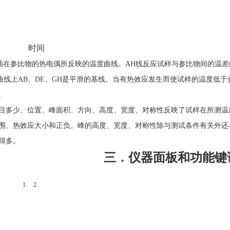
时间
插在参比物的热电偶所反映的温度曲线。
AH
线反应试样与参比物间的温差
曲线上
AB
、
DE
、
GH
是平滑的基线。当有热效应发生而使试样的温度低于
。
目多少、位置、峰面积、方向、高度、宽度、对称性反映了试样在所测温
围、热效应大小和正负。峰的高度、宽度、对称性除与测试条件有关外还
得多。
三．仪器面板和功能键
 2