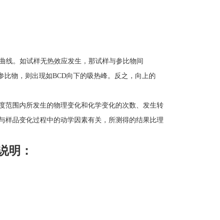
曲线。如试样无热效应发生，那试样与参比物间
参比物，则出现如
BCD
向下的吸热峰。反之，向上的
度范围内所发生的物理变化和化学变化的次数、发生转
与样品变化过程中的动学因素有关，所测得的结果比理
说明：