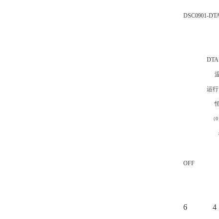
DSC0901-DT
DTA 0µ
运行
（
0
OFF
6 4