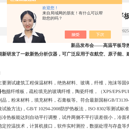
欢迎您！
来自局域网的朋友！有什么可以帮
新品发布会——高温平
助您的吗？
点击次数：1252 更新时间：2025-0
新品发布会——高温平板导
期新研发了一款新热分析仪器，可广泛应用于
在航空、原子能、
：
主要
测试建筑工程保温材料，
绝热材料、
玻璃，纤维，泡沫等固
料
包括
纤维板，疏松填充的玻璃纤维，陶瓷纤维，（
XPS/EPS/PU
制品，粉末材料，填充材料，石膏板等。符合最新国标
GB/T3139
数试验方法
)
，
GB/T 10294-2008
防护热板法，
ISO 8302
等测试标准
与冷热板能达到自动平行调整，试件两侧不平行误差很小，冷面
稳
定控温技术，计算机接口，软件实时测控，数据处理与存盘等