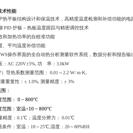
技术性能
护热平板结构设计和保温技术，高精度温度检测和补偿功能的电
糊
PID
护板－热板温度跟踪与精密调控技术
数和加热功率的自校准功能
度、平均温度补偿功能
OWS
操作界面的全自动热分析测量软件系统，数据分析和报告输
压：
AC 220V
±
5%,
功
率：
3.0kW
7
）导热系数测量范围：
0.01
～
2.2 W/ m
·
K,
测量重复性：±
1.0%,
测量精度：±
3%
范围：
0 ~
8
00°C
度范围：
+10
~
80
0°C
度范围：
室温
量精度：
0.1
℃；温度分辨力：
0.01
℃
境条件：室温：
18
～
25
℃
,
湿度：
20
～
80%RH