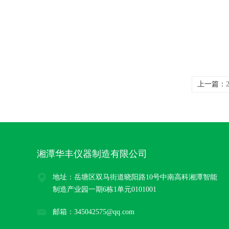
上一篇：
湘潭华丰仪器制造有限公司
地址：岳塘区双马街道晓阳路10号中南高科湘潭智能
制造产业园一期6栋1单元0101001
邮箱：345042575@qq.com