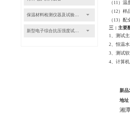
（
11
）温
（
12
）样
保温材料检测仪器及试验装置
（
13
）配
三：
主要
新型电子综合抗压强度试验机
1
、测试
2
、恒温
3
、测试
4
、计算
新品
地址
湘