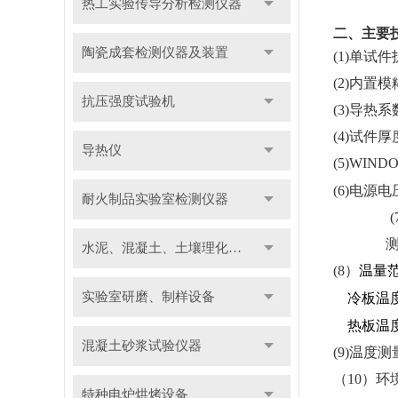
热工实验传导分析检测仪器
二、主要
陶瓷成套检测仪器及装置
(1)
单试件
(2)
内置模
抗压强度试验机
(3)
导热系
(4)
试件厚
导热仪
(5)WIND
(6)
电源电
耐火制品实验室检测仪器
(
水泥、混凝土、土壤理化检测仪器及装置
(8
）
温量
实验室研磨、制样设备
冷板温
热板温
混凝土砂浆试验仪器
(9)
温度测
（
10
）环
特种电炉烘烤设备