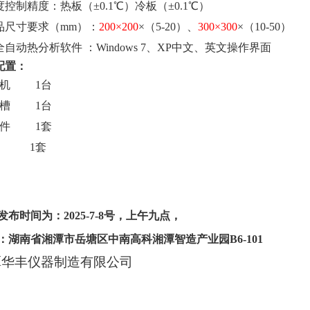
度控制精度：热板（±
0.1
℃）冷板（±
0.1
℃）
品尺寸要求（
mm
）：
200
×
200
×（
5-20
）、
300
×
300
×（
10-50
）
全自动热分析软件
：
Windows 7
、
XP
中文、英文操作界面
配置：
主机 1台
水槽 1台
软件 1套
机 1套
发布时间为：2025-7-8号，上午九点，
：
湖南省湘潭市岳塘区中南高科湘潭智造产业园B6-101
潭华丰仪器制造有限公司