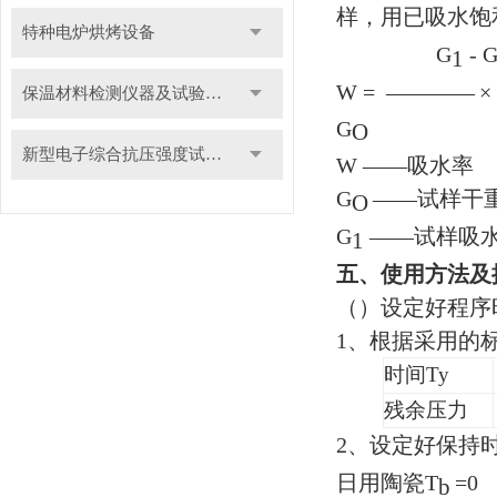
样，用已吸水饱
特种电炉烘烤设备
G
- 
1
W
=
————
×
保温材料检测仪器及试验装置
G
O
新型电子综合抗压强度试验机
W
——
吸水
G
——
试样
O
G
——
试样吸
1
五、使用方法及
（）设定好程序
1
、根据采用的
时间Ty
残余压力
2
、设定好保持时
日用陶瓷T
=
b