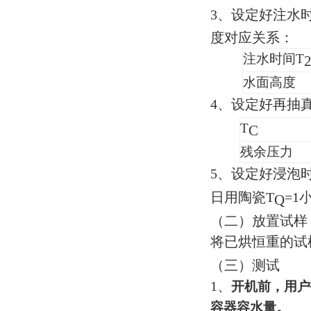
3
、设定好注水时
度对应关系：
注水时间T
水面高度
4
、设定好再抽真
T
C
残余压力
5
、设定好浸泡时
日用陶瓷T
=1
Q
（二）放置试样
将已烘恒重的试
（三）测试
1
、
开机前，用户
容器容水量。