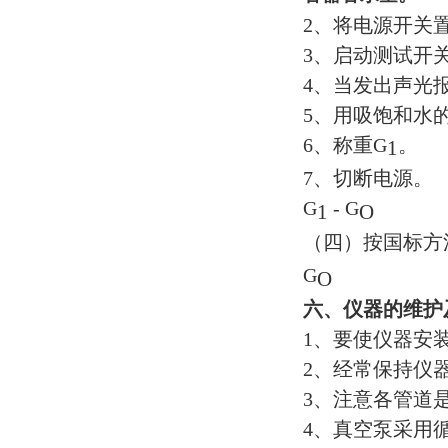
2
、将电源开关置
3
、启动测试开
4
、当发出声光
5
、用吸饱和水
6
、称重G
。
1
7
、切断
G
- G
1
O
（四）按国标方
G
O
六、仪器的维护
1
、要使仪器安
2
、经常保持仪
3
、注意各管道
4
、真空泵采用