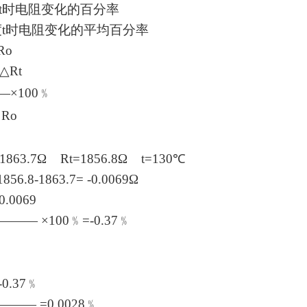
t
时电阻变化的百分率
度
t
时电阻变化的平均百分率
Ro
△
Rt
—
×
100
﹪
o
1863.7
Ω
Rt=1856.8
Ω
t=130
℃
1856.8-1863.7= -0.0069
Ω
069
———
×
100
﹪
=-0.37
﹪
37
﹪
———
=0.0028
﹪