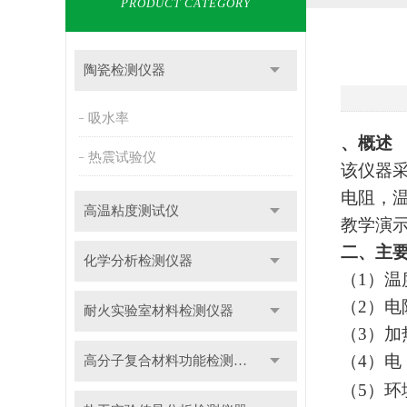
PRODUCT CATEGORY
陶瓷检测仪器
吸水率
、概述
热震试验仪
该仪器
电阻，
高温粘度测试仪
教学演
二、主
化学分析检测仪器
（
1
）温
（
2
）电
耐火实验室材料检测仪器
（
3
）加
（
4
）电
高分子复合材料功能检测仪器
（
5
）环