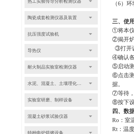
热工实验传导分析检测仪器
（
6
）环
陶瓷成套检测仪器及装置
三、使
①将本
抗压强度试验机
②揭开
③打开
导热仪
④确认
⑤启动
耐火制品实验室检测仪器
⑥点击
水泥、混凝土、土壤理化检测仪器及装置
据。
⑦等待
实验室研磨、制样设备
⑧按下设
四、数
混凝土砂浆试验仪器
Ro
：室
Rt
：温
特种电炉烘烤设备