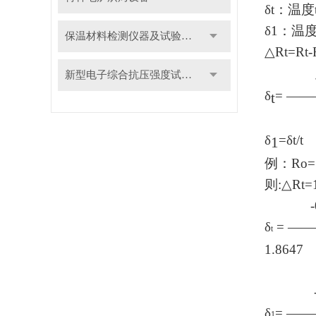
δ
t
：温度
δ
1
：温
保温材料检测仪器及试验装置
△
Rt=Rt-
新型电子综合抗压强度试验机
δ
=
——
t
R
δ
=
δ
t/t
1
例：
Ro=
则
:
△
Rt=
-0.0
δ
=
——
t
1.8647
-0.
δ
=
——
1