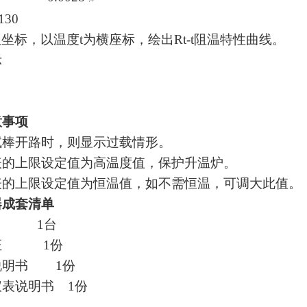
0
纵坐标，以温度
t
为横座标，绘出
Rt-t
阻温特性曲线。
示
意事项
试棒开路时，则显示过载情形。
表的上限设定值为高温度值，保护升温炉。
表的上限设定值为恒温值，如不需恒温，可调大此值。
器成套清单
1
台
证
1
份
说明书
1
份
仪表说明书
1
份