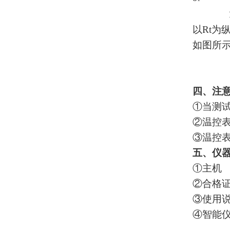
13
以
Rt
为
如图所
四、注
①当测
②温控
③温控
五、仪
①主机
②合格
③使用
④智能