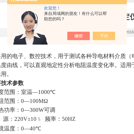
欢迎您！
来自局域网的朋友！有什么可以帮
WRT-II电阻温度特性测
助您的吗？
点击次数：3905 更新时间：2018-0
采用的电子、数控技术，用于测试各种导电材料介质（
温度由线，可以直观地定性分析电阻温度变化率。适用
示用。
要技术参数
度范围：室温—
1000
℃
阻范围：
0
—
100M
Ω
热功率：
0
—
300W
可调
源：
220V
±
10
﹪
频率：
50HZ
境温度：
0
—
40
℃