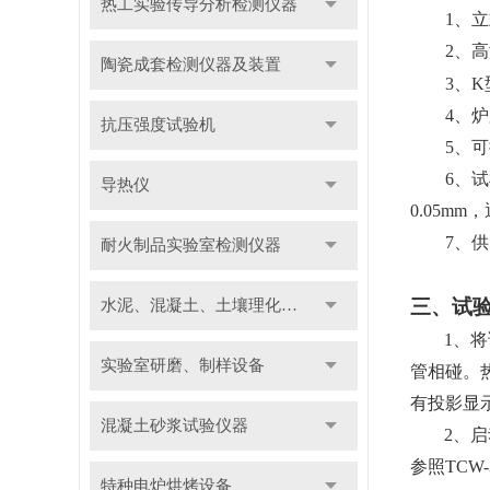
热工实验传导分析检测仪器
1
、立
2
、高
陶瓷成套检测仪器及装置
3
、
K
4
、炉
抗压强度试验机
5
、可
6
、试
导热仪
0.05mm
，
7
、供
耐火制品实验室检测仪器
三、试
水泥、混凝土、土壤理化检测仪器及装置
1
、将
实验室研磨、制样设备
管相碰。
有投影显
混凝土砂浆试验仪器
2
、启
参照
TCW-
特种电炉烘烤设备