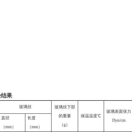
验结果
玻璃丝
玻璃丝下部
玻璃表面张力
的重量
保温温度℃
直径
长度
Dyn/cm
（
g
）
（
mm
）
（
mm
）