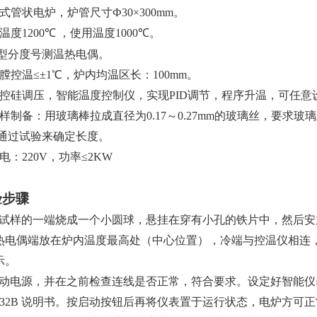
式管状电炉，炉管尺寸
Ф
30
×
300mm
。
温度
1200
℃
，使用温度
1000
℃
。
型分度号测温热电偶。
膛控温≤±
1
℃，炉内均温区长：
100mm
。
控硅调压，智能温度控制仪，实现
PID
调节，程序升温，可任意
样制备：用玻璃棒拉成直径为
0.17
～
0.27mm
的玻璃丝，要求玻璃
通过试验来确定长度。
电：
220V
，功率≤
2KW
验步骤
试样的一端烧成一个小圆球，悬挂在穿有小孔的铁片中，然后安
热电偶端放在炉内温度最高处（中心位置），冷端与控温仪相连
示。
动电源，并在之前检查连线是否正常，符合要求。设定好智能仪
32B
说明书。按启动按钮后再将仪表置于运行状态，电炉方可正