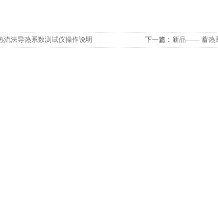
热流法导热系数测试仪操作说明
下一篇：
新品—— 蓄热