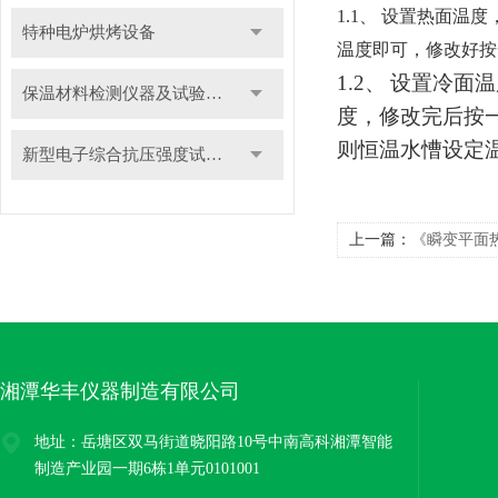
1.1、
设置热面温度
特种电炉烘烤设备
温度即可，修改好按一
1.2、
设置冷面温
保温材料检测仪器及试验装置
度，修改完后按
则恒温水慒设定
新型电子综合抗压强度试验机
上一篇：
《瞬变平面
湘潭华丰仪器制造有限公司
地址：岳塘区双马街道晓阳路10号中南高科湘潭智能
制造产业园一期6栋1单元0101001